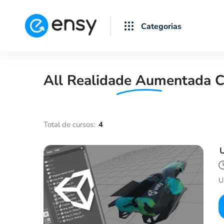
All
Realidade Aumentada
C
U
U