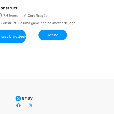
onstruct
7.4 hours
 Construct 2 é uma game engine (motor de jogo) …
Get Enrolled