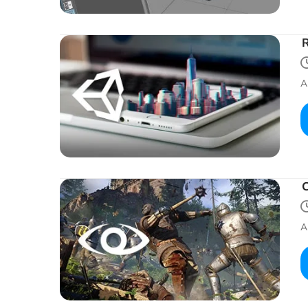
R
A
A