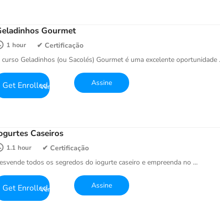
Geladinhos Gourmet
1 hour
 curso Geladinhos (ou Sacolés) Gourmet é uma excelente oportunidade
Get Enrolled
ogurtes Caseiros
1.1 hour
esvende todos os segredos do iogurte caseiro e empreenda no …
Get Enrolled