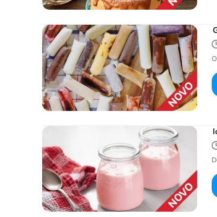
O
I
D