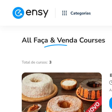
All
Faça & Venda
Courses
B
A